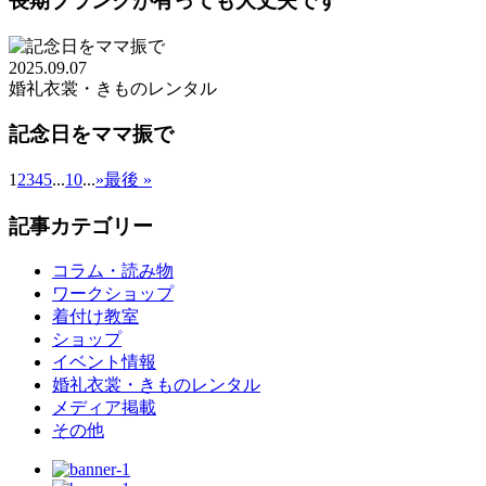
長期ブランクが有っても大丈夫です
2025.09.07
婚礼衣裳・きものレンタル
記念日をママ振で
1
2
3
4
5
...
10
...
»
最後 »
記事カテゴリー
コラム・読み物
ワークショップ
着付け教室
ショップ
イベント情報
婚礼衣裳・きものレンタル
メディア掲載
その他