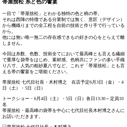
帯屋捨松 糸と色の饗宴
一目で「帯屋捨松」とわかる独特の色と柄の帯。
それは西陣の特徴である分業制では無く、意匠（デザイン）
から機織りまでの全工程を自前の技術と作り手で行っている
から。
他には無い唯一無二の存在感できもの好きの心をとらえて離
しません。
今回は糸数、色数、技術全てにおいて最高峰とも言える繊細
で重厚な袋帯をはじめ、素材感、色柄共にファンの多い手織
り八寸、人気の粗紗夏八寸など、これぞ「帯屋捨松」とも言
える帯の饗宴をご堪能ください。
帯屋捨松 七代目社長・木村博之 在店予定6月3日（金）・4
日（土）・5日（日）
トークショー・6月4日（土）・5日（日）各日13:30～定員10
名
帯屋捨松・最高峰の袋帯を中心に七代目社長木村博之さんに
お話いただきます。