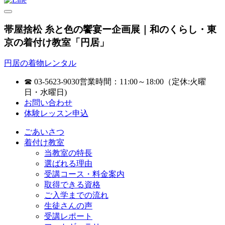
帯屋捨松 糸と色の饗宴ー企画展｜和のくらし・東
京の着付け教室「円居」
円居の着物レンタル
☎ 03-5623-9030
営業時間：11:00～18:00（定休:火曜
日・水曜日)
お問い合わせ
体験レッスン申込
ごあいさつ
着付け教室
当教室の特長
選ばれる理由
受講コース・料金案内
取得できる資格
ご入学までの流れ
生徒さんの声
受講レポート