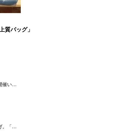
上質バッグ」
開催い…
げ。「…