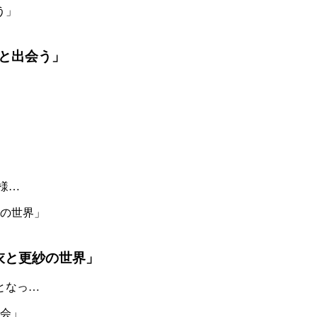
と出会う」
様…
衣と更紗の世界」
となっ…