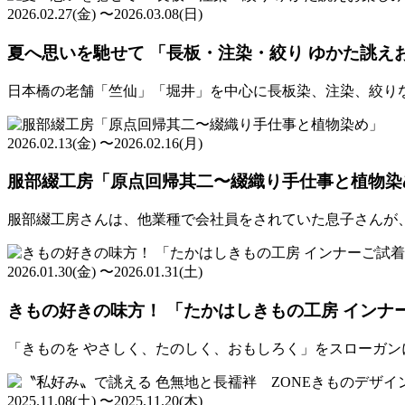
2026.02.27(金) 〜2026.03.08(日)
夏へ思いを馳せて 「長板・注染・絞り ゆかた誂え
日本橋の老舗「竺仙」「堀井」を中心に長板染、注染、絞り
2026.02.13(金) 〜2026.02.16(月)
服部綴工房「原点回帰其二〜綴織り手仕事と植物染
服部綴工房さんは、他業種で会社員をされていた息子さんが
2026.01.30(金) 〜2026.01.31(土)
きもの好きの味方！ 「たかはしきもの工房 インナ
「きものを やさしく、たのしく、おもしろく」をスローガン
2025.11.08(土) 〜2025.11.20(木)