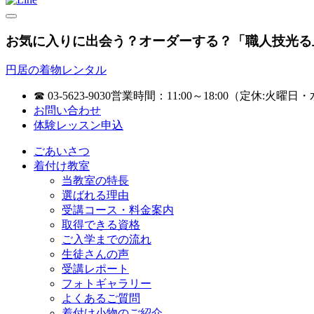
お気に入りに出会う？オーダーする？「職人技光る
円居の着物レンタル
☎ 03-5623-9030
営業時間：11:00～18:00（定休:火曜日・
お問い合わせ
体験レッスン申込
ごあいさつ
着付け教室
当教室の特長
選ばれる理由
受講コース・料金案内
取得できる資格
ご入学までの流れ
生徒さんの声
受講レポート
フォトギャラリー
よくあるご質問
着付け小物のご紹介