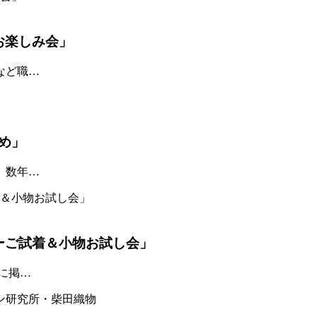
お楽しみ会」
など職…
め」
、数年…
ーご試着＆小物お試し会」
に掲…