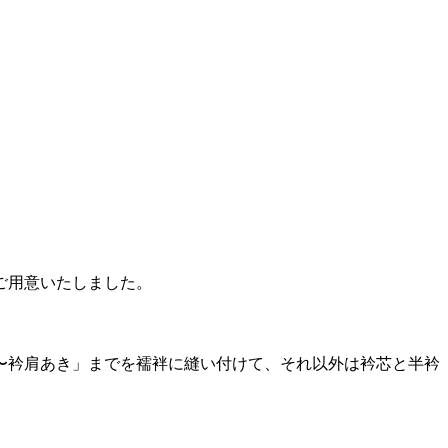
ご用意いたしました。
〜衿肩あき」までを襦袢に縫い付けて、それ以外は衿芯と半衿