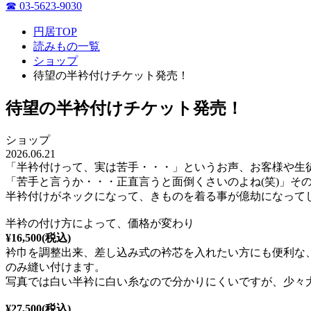
☎ 03-5623-9030
円居TOP
読みもの一覧
ショップ
待望の半衿付けチケット発売！
待望の半衿付けチケット発売！
ショップ
2026.06.21
「半衿付けって、実は苦手・・・」というお声、お客様や生
「苦手と言うか・・・正直言うと面倒くさいのよね(笑)」そ
半衿付けがネックになって、きものを着る事が億劫になって
半衿の付け方によって、価格が変わり
¥16,500(税込)
衿巾を調整出来、差し込み式の衿芯を入れたい方にも便利な
のみ縫い付けます。
写真では白い半衿に白い糸なので分かりにくいですが、少々
¥27,500(税込)