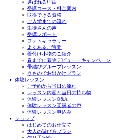
選ばれる理由
受講コース・料金案内
取得できる資格
ご入学までの流れ
生徒さんの声
受講レポート
フォトギャラリー
よくあるご質問
着付け小物のご紹介
春までに着物デビュー・キャンペーン
帯結びグループレッスン
きものでお出かけプラン
体験レッスン
ご予約から当日の流れ
レッスン内容と当日の持ち物
体験レッスンQ&A
体験レッスン受講者の声
体験レッスン申込み
ショップ
はじめてのお仕立て
大人の遊び方プラン
作り手紹介