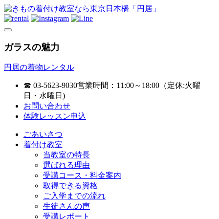
ガラスの魅力
円居の着物レンタル
☎ 03-5623-9030
営業時間：11:00～18:00（定休:火曜
日・水曜日)
お問い合わせ
体験レッスン申込
ごあいさつ
着付け教室
当教室の特長
選ばれる理由
受講コース・料金案内
取得できる資格
ご入学までの流れ
生徒さんの声
受講レポート