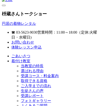
枡蔵さんトークショー
円居の着物レンタル
☎ 03-5623-9030
営業時間：11:00～18:00（定休:火曜
日・水曜日)
お問い合わせ
体験レッスン申込
ごあいさつ
着付け教室
当教室の特長
選ばれる理由
受講コース・料金案内
取得できる資格
ご入学までの流れ
生徒さんの声
受講レポート
フォトギャラリー
よくあるご質問