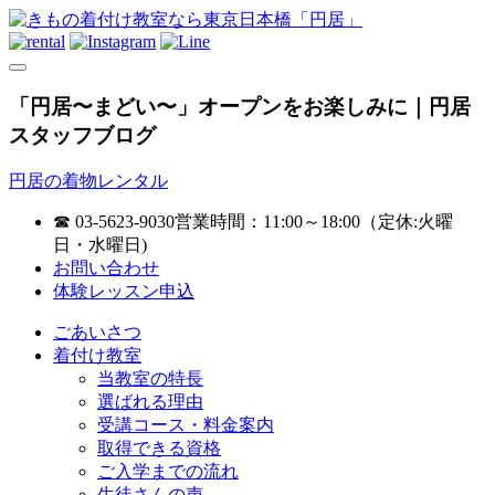
「円居〜まどい〜」オープンをお楽しみに｜円居
スタッフブログ
円居の着物レンタル
☎ 03-5623-9030
営業時間：11:00～18:00（定休:火曜
日・水曜日)
お問い合わせ
体験レッスン申込
ごあいさつ
着付け教室
当教室の特長
選ばれる理由
受講コース・料金案内
取得できる資格
ご入学までの流れ
生徒さんの声