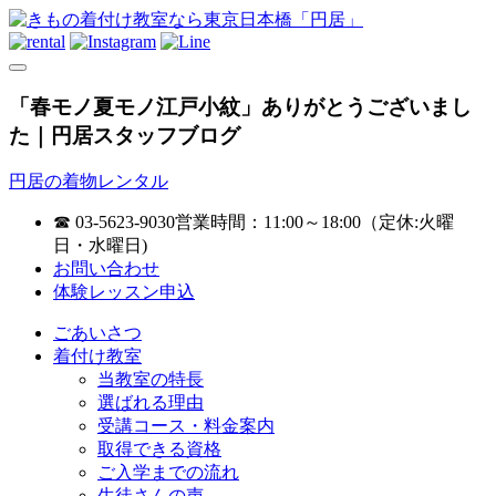
「春モノ夏モノ江戸小紋」ありがとうございまし
た｜円居スタッフブログ
円居の着物レンタル
☎ 03-5623-9030
営業時間：11:00～18:00（定休:火曜
日・水曜日)
お問い合わせ
体験レッスン申込
ごあいさつ
着付け教室
当教室の特長
選ばれる理由
受講コース・料金案内
取得できる資格
ご入学までの流れ
生徒さんの声