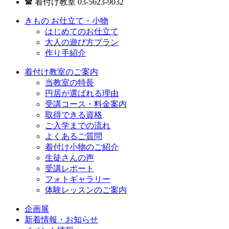
☎ 着付け教室 03-5623-9032
きもの お仕立て・小物
はじめてのお仕立て
大人の遊び方プラン
作り手紹介
着付け教室のご案内
当教室の特長
円居が選ばれる理由
受講コース・料金案内
取得できる資格
ご入学までの流れ
よくあるご質問
着付け小物のご紹介
生徒さんの声
受講レポート
フォトギャラリー
体験レッスンのご案内
企画展
新着情報・お知らせ