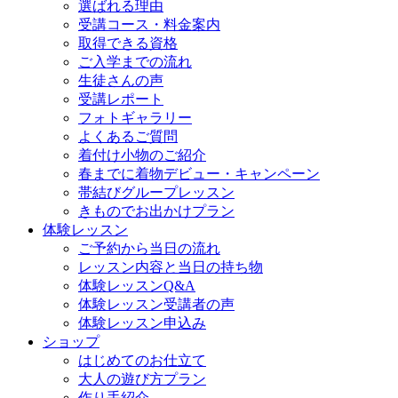
選ばれる理由
受講コース・料金案内
取得できる資格
ご入学までの流れ
生徒さんの声
受講レポート
フォトギャラリー
よくあるご質問
着付け小物のご紹介
春までに着物デビュー・キャンペーン
帯結びグループレッスン
きものでお出かけプラン
体験レッスン
ご予約から当日の流れ
レッスン内容と当日の持ち物
体験レッスンQ&A
体験レッスン受講者の声
体験レッスン申込み
ショップ
はじめてのお仕立て
大人の遊び方プラン
作り手紹介