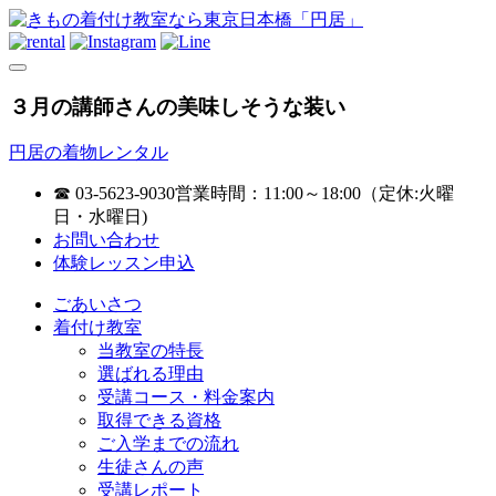
３月の講師さんの美味しそうな装い
円居の着物レンタル
☎ 03-5623-9030
営業時間：11:00～18:00（定休:火曜
日・水曜日)
お問い合わせ
体験レッスン申込
ごあいさつ
着付け教室
当教室の特長
選ばれる理由
受講コース・料金案内
取得できる資格
ご入学までの流れ
生徒さんの声
受講レポート