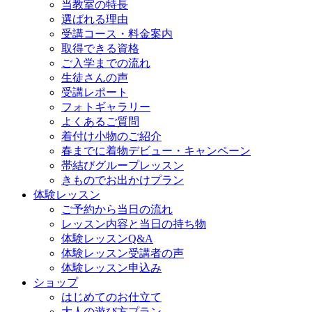
当教室の特長
選ばれる理由
受講コース・料金案内
取得できる資格
ご入学までの流れ
生徒さんの声
受講レポート
フォトギャラリー
よくあるご質問
着付け小物のご紹介
春までに着物デビュー・キャンペーン
帯結びグループレッスン
きものでお出かけプラン
体験レッスン
ご予約から当日の流れ
レッスン内容と当日の持ち物
体験レッスンQ&A
体験レッスン受講者の声
体験レッスン申込み
ショップ
はじめてのお仕立て
大人の遊び方プラン