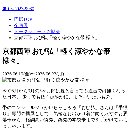
☎ 03-5623-9030
円居TOP
企画展
トークショー・お話会
京都西陣 おび弘「軽く涼やかな帯 様々」
京都西陣 おび弘「軽く涼やかな帯
様々」
2026.06.19(金)〜2026.06.22(月)
今や5月から9月の5ヶ月間は夏と言っても過言では無くなっ
た日本。 少しでも軽く涼やかに、よそおいたいもの。
帯のコンシェルジュがいらっしゃる「おび弘」さんは「手織
り」専門の機屋として、気軽なお出かけ着に向く八寸のお洒
落帯から、格調高い綴織、錦織の本袋帯までを手がけていら
っしゃいます。