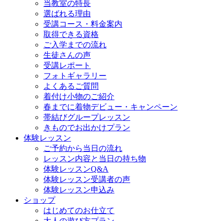
当教室の特長
選ばれる理由
受講コース・料金案内
取得できる資格
ご入学までの流れ
生徒さんの声
受講レポート
フォトギャラリー
よくあるご質問
着付け小物のご紹介
春までに着物デビュー・キャンペーン
帯結びグループレッスン
きものでお出かけプラン
体験レッスン
ご予約から当日の流れ
レッスン内容と当日の持ち物
体験レッスンQ&A
体験レッスン受講者の声
体験レッスン申込み
ショップ
はじめてのお仕立て
大人の遊び方プラン