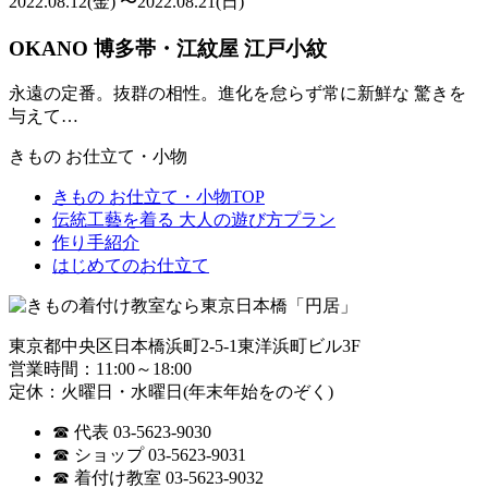
2022.08.12(金) 〜2022.08.21(日)
OKANO 博多帯・江紋屋 江戸小紋
永遠の定番。抜群の相性。進化を怠らず常に新鮮な 驚きを
与えて…
きもの お仕立て・小物
きもの お仕立て・小物TOP
伝統工藝を着る 大人の遊び方プラン
作り手紹介
はじめてのお仕立て
東京都中央区日本橋浜町2-5-1東洋浜町ビル3F
営業時間：11:00～18:00
定休：火曜日・水曜日(年末年始をのぞく)
☎ 代表 03-5623-9030
☎ ショップ 03-5623-9031
☎ 着付け教室 03-5623-9032