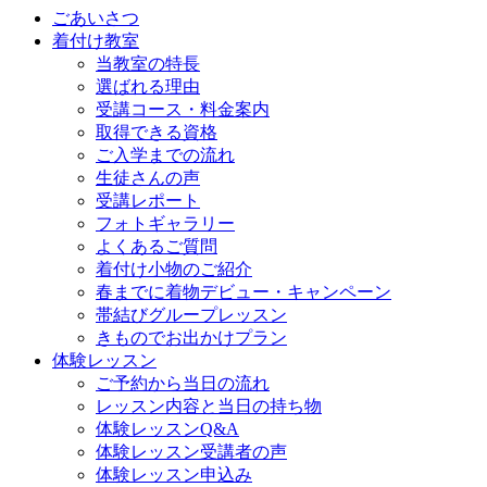
ごあいさつ
着付け教室
当教室の特長
選ばれる理由
受講コース・料金案内
取得できる資格
ご入学までの流れ
生徒さんの声
受講レポート
フォトギャラリー
よくあるご質問
着付け小物のご紹介
春までに着物デビュー・キャンペーン
帯結びグループレッスン
きものでお出かけプラン
体験レッスン
ご予約から当日の流れ
レッスン内容と当日の持ち物
体験レッスンQ&A
体験レッスン受講者の声
体験レッスン申込み