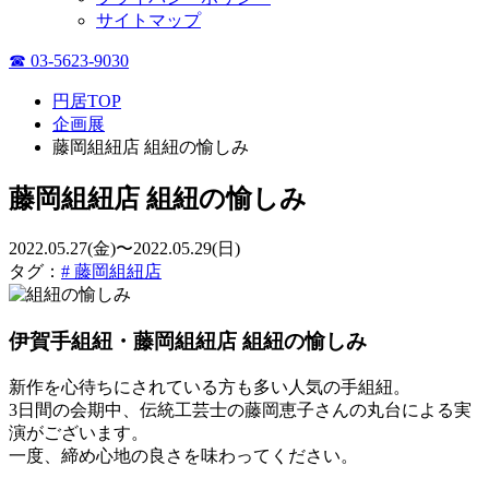
サイトマップ
☎ 03-5623-9030
円居TOP
企画展
藤岡組紐店 組紐の愉しみ
藤岡組紐店 組紐の愉しみ
2022.05.27(金)〜2022.05.29(日)
タグ：
# 藤岡組紐店
伊賀手組紐・藤岡組紐店 組紐の愉しみ
新作を心待ちにされている方も多い人気の手組紐。
3日間の会期中、伝統工芸士の藤岡恵子さんの丸台による実
演がございます。
一度、締め心地の良さを味わってください。