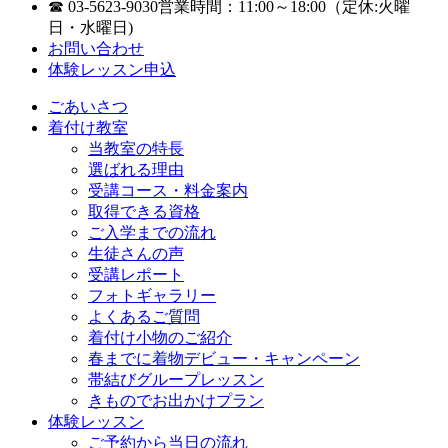
☎ 03-5623-9030
営業時間：11:00～18:00（定休:火曜
日・水曜日)
お問い合わせ
体験レッスン申込
ごあいさつ
着付け教室
当教室の特長
選ばれる理由
受講コース・料金案内
取得できる資格
ご入学までの流れ
生徒さんの声
受講レポート
フォトギャラリー
よくあるご質問
着付け小物のご紹介
春までに着物デビュー・キャンペーン
帯結びグループレッスン
きものでお出かけプラン
体験レッスン
ご予約から当日の流れ