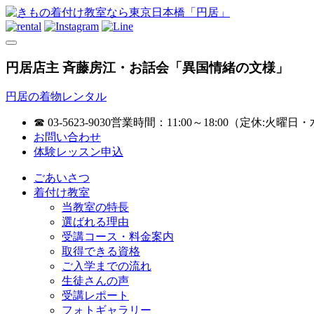
円居店主 斉藤房江・お話会「異国情緒の文様」
円居の着物レンタル
☎ 03-5623-9030
営業時間：11:00～18:00（定休:火曜日・
お問い合わせ
体験レッスン申込
ごあいさつ
着付け教室
当教室の特長
選ばれる理由
受講コース・料金案内
取得できる資格
ご入学までの流れ
生徒さんの声
受講レポート
フォトギャラリー