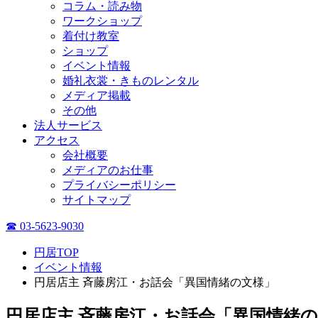
コラム・読み物
ワークショップ
着付け教室
ショップ
イベント情報
婚礼衣裳・きものレンタル
メディア掲載
その他
法人サービス
アクセス
会社概要
メディアのお仕事
プライバシーポリシー
サイトマップ
☎ 03-5623-9030
円居TOP
イベント情報
円居店主 斉藤房江・お話会「異国情緒の文様」
円居店主 斉藤房江・お話会「異国情緒