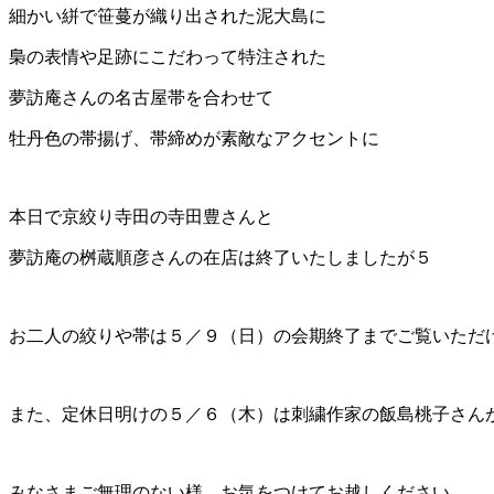
細かい絣で笹蔓が織り出された泥大島に
梟の表情や足跡にこだわって特注された
夢訪庵さんの名古屋帯を合わせて
牡丹色の帯揚げ、帯締めが素敵なアクセントに
本日で京絞り寺田の寺田豊さんと
夢訪庵の桝蔵順彦さんの在店は終了いたしましたが５
お二人の絞りや帯は５／９（日）の会期終了までご覧いただ
また、定休日明けの５／６（木）は刺繍作家の飯島桃子さん
みなさまご無理のない様、お気をつけてお越しください