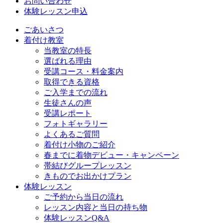
お問い合わせ
体験レッスン申込
ごあいさつ
着付け教室
当教室の特長
選ばれる理由
受講コース・料金案内
取得できる資格
ご入学までの流れ
生徒さんの声
受講レポート
フォトギャラリー
よくあるご質問
着付け小物のご紹介
春までに着物デビュー・キャンペーン
帯結びグループレッスン
きものでお出かけプラン
体験レッスン
ご予約から当日の流れ
レッスン内容と当日の持ち物
体験レッスンQ&A