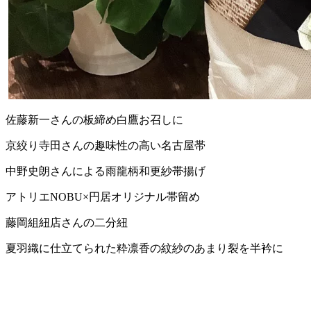
佐藤新一さんの板締め白鷹お召しに
京絞り寺田さんの趣味性の高い名古屋帯
中野史朗さんによる雨龍柄和更紗帯揚げ
アトリエNOBU×円居オリジナル帯留め
藤岡組紐店さんの二分紐
夏羽織に仕立てられた粋凛香の紋紗のあまり裂を半衿に