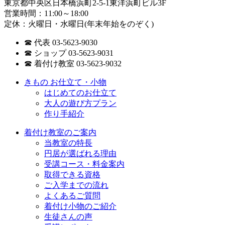
東京都中央区日本橋浜町2-5-1東洋浜町ビル3F
営業時間：11:00～18:00
定休：火曜日・水曜日(年末年始をのぞく)
☎ 代表 03-5623-9030
☎ ショップ 03-5623-9031
☎ 着付け教室 03-5623-9032
きもの お仕立て・小物
はじめてのお仕立て
大人の遊び方プラン
作り手紹介
着付け教室のご案内
当教室の特長
円居が選ばれる理由
受講コース・料金案内
取得できる資格
ご入学までの流れ
よくあるご質問
着付け小物のご紹介
生徒さんの声