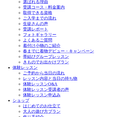
選ばれる理由
受講コース・料金案内
取得できる資格
ご入学までの流れ
生徒さんの声
受講レポート
フォトギャラリー
よくあるご質問
着付け小物のご紹介
春までに着物デビュー・キャンペーン
帯結びグループレッスン
きものでお出かけプラン
体験レッスン
ご予約から当日の流れ
レッスン内容と当日の持ち物
体験レッスンQ&A
体験レッスン受講者の声
体験レッスン申込み
ショップ
はじめてのお仕立て
大人の遊び方プラン
作り手紹介